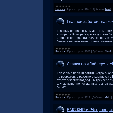
Россия
|
Просмотров:
1077
|
Добавил:
Makl
Главной заботой главк
Главным направлением деятельности 
адмирала Виктора Чиркова должно быт
ядерных сил, заявил РИА Новости в с
бывший первый заместитель главкома
Россия
|
Просмотров:
1102
|
Добавил:
Makl
|
Ставка на «Лайнер» и 
Как заявил первый замминистра обор
на вооружение ракетного комплекса с
стратегических подводных крейсера т
случае выполнения данных планов мож
МСЯС.
Россия
|
Просмотров:
1117
|
Добавил:
Makl
|
ВМС КНР и РФ проводят