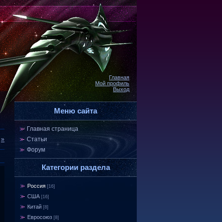
Главная
Мой профиль
Выход
Меню сайта
Главная страница
»
Статьи
Форум
Категории раздела
Россия
[16]
США
[16]
Китай
[8]
Евросоюз
[8]