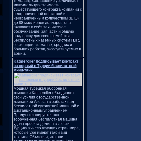
тяжелая). Соглашение увеличивает
максимальную стоимость
существующего контракта компании с
неограниченной поставкой и
неограниченным количеством (IDIQ)
до 88 миллионов долларов, она
включает в себя техническое
обслуживание, запчасти и общую
поддержку для всего семейства
беспилотных наземных систем FLIR,
состоящего из малых, средних и
больших роботов, эксслуатируемых в
армии.
Katmerciler подписывает контракт
на первый в Турции беспилотный
мини-танк
Мощная турецкая оборонная
компания Katmerciler объединяет
свои усилия с государственной
компанией Aselsan в работах над
беспилотной сухопутной машиной с
дистанционным управлением.
Продукт планируется как
вооруженная беспилотная машина,
удача проекта должна вывести
Турцию в число ведущих стран мира,
которые уже имеют такой вид
техники. Объясняя, что они