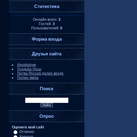
Статистика
Онлайн всего:
3
Гостей:
3
Пользователей:
0
Форма входа
Друзья сайта
Инофорум
Усадьба Урсы
Литва-Россия далее везде
Полюс мира
Поиск
Опрос
Оцените мой сайт
Отлично
Хорошо