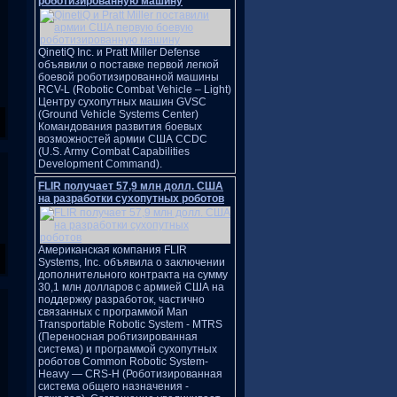
роботизированную машину
QinetiQ Inc. и Pratt Miller Defense
объявили о поставке первой легкой
боевой роботизированной машины
RCV-L (Robotic Combat Vehicle – Light)
Центру сухопутных машин GVSC
(Ground Vehicle Systems Center)
Командования развития боевых
возможностей армии США CCDC
(U.S. Army Combat Capabilities
Development Command).
FLIR получает 57,9 млн долл. США
на разработки сухопутных роботов
Американская компания FLIR
Systems, Inc. объявила о заключении
дополнительного контракта на сумму
30,1 млн долларов с армией США на
поддержку разработок, частично
связанных с программой Man
Transportable Robotic System - MTRS
(Переносная робтизированная
система) и программой сухопутных
роботов Common Robotic System-
Heavy — CRS-H (Роботизированная
система общего назначения -