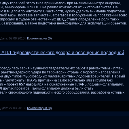
ке двух кораблей этого типа принималось при бывшем министре обороны,
ны, Минобороны или ОСК не решил отказаться от их строительства. На
ю и в целом по контракту. В частности, нужно уделить внимание подготовке
ной базы, поставке запчастей, агрегатов и вооружения на протяжении всего
опросами в судьбе отечественных ДВКД станут определение роли таких
а базирования, а также подготовка необходимых для эксплуатации объектов.
|
Дата:
02.08.2013
|
Комментарии (0)
 АПЛ гидроакустического дозора и освещения подводной
 проводилась серия научно-исследовательских работ в рамках темы «Игла»,
 ракетно-ядерного удара по территории страны с морского направления,
ка двух типов глубоководных малогабаритных лодок-истребителей. Первый
ь и уничтожать ПЛАРБ противника самостоятельно или в группе без
ип –
проект 657
наводился на обнаруженные ПЛАРБ лодками-флагманами,
 других проектов. Таким флагманом должны были стать
ели сверхмощного гидроакустического оборудования, разработка которых
|
Дата:
27.03.2013
|
Комментарии (0)