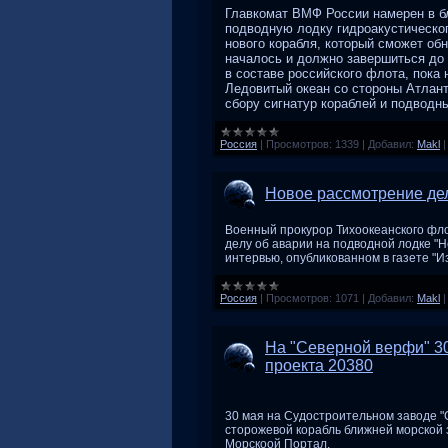
Главкомат ВМФ России намерен в б
подводную лодку гидроакустическо
нового корабля, который сможет об
началось и должно завершиться до 
в составе российского флота, пока
Ледовитый океан со стороны Атлант
сбору сигнатур кораблей и подводн
Россия
|
Просмотров:
1339
|
Добавил:
Makl
Новое рассмотрение дел
Военный прокурор Тихоокеанского фло
делу об аварии на подводной лодке "Не
интервью, опубликованном в газете "И
Россия
|
Просмотров:
1071
|
Добавил:
Makl
На "Северной верфи" 30
проекта 20380
30 мая на Судостроительном заводе "
сторожевой корабль ближней морской 
Морскоой Портал.