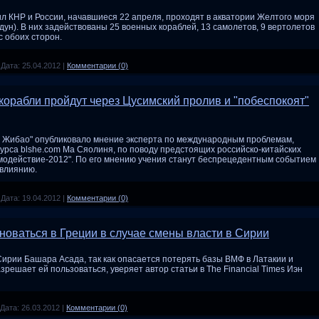
л КНР и России, начавшиеся 22 апреля, проходят в акватории Желтого моря
ун). В них задействованы 25 военных кораблей, 13 самолетов, 9 вертолетов
с обоих сторон.
|
Дата:
25.04.2012
|
Комментарии (0)
 корабли пройдут через Цусимский пролив и "побеспокоят"
 Жибао" опубликовало мнение эксперта по международным проблемам,
сурса blshe.com Ма Сяолиня, по поводу предстоящих российско-китайских
модействие-2012". По его мнению учения станут беспрецедентным событием
 влиянию.
|
Дата:
19.04.2012
|
Комментарии (0)
оваться в Греции в случае смены власти в Сирии
рии Башара Асада, так как опасается потерять базы ВМФ в Латакии и
зрешает ей пользоваться, уверяет автор статьи в The Financial Times Иэн
Дата:
26.03.2012
|
Комментарии (0)