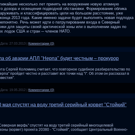
лижайшие несколько лет принять на вооружение новую атомную
го дозора и освещения подводной обстановки. Формирование облика
наруживать и классифицировать цели на большом расстоянии, уже
конца 2013 года. Какие именно задачи будет выполнять новая подлодка
 непонятно. Речь может идти о патрулировании входа в Северный
ики для защиты своей арктической зоны или о выполнении задач по
ых лодок США и стран ─ членов НАТО.
|
Дата:
27.03.2013
|
Комментарии (0)
а об аварии АПЛ "Нерпа" будет честным – прокурор
та Сергей Коломиец считает, что повторное судебное разбирательство по
рпа" пройдет честно и расставит все точки над "i". Об этом он рассказал в
звестия".
|
Дата:
19.05.2012
|
Комментарии (0)
 мая спустят на воду третий серийный корвет "Стойкий"
Северная верфь" спустят на воду третий серийный многоцелевой
зоны (корвет) проекта 20380 - "Стойкий", сообщает Центральный Военно-