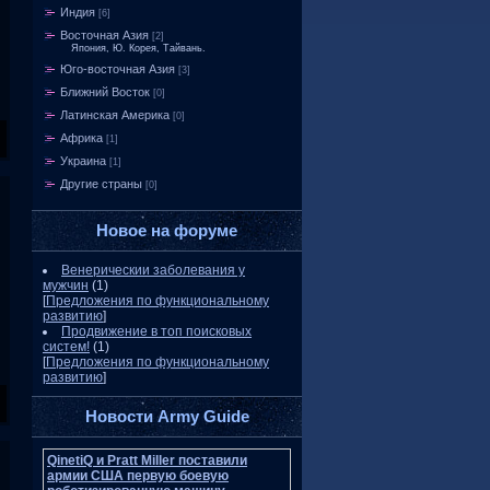
Индия
[6]
Восточная Азия
[2]
Япония, Ю. Корея, Тайвань.
Юго-восточная Азия
[3]
Ближний Восток
[0]
Латинская Америка
[0]
Африка
[1]
Украина
[1]
Другие страны
[0]
Новое на форуме
Венерическии заболевания у
мужчин
(1)
[
Предложения по функциональному
развитию
]
Продвижение в топ поисковых
систем!
(1)
[
Предложения по функциональному
развитию
]
Новости Army Guide
QinetiQ и Pratt Miller поставили
армии США первую боевую