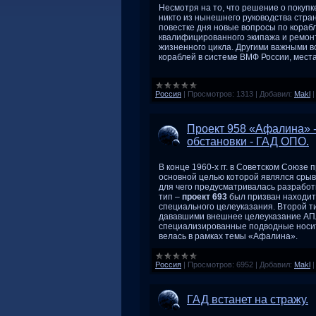
Несмотря на то, что решение о покуп
никто из нынешнего руководства стра
повестке дня новые вопросы по корабл
квалифицированного экипажа и ремонт
жизненного цикла. Другими важными в
кораблей в системе ВМФ России, мест
Россия
|
Просмотров:
1313
|
Добавил:
Makl
Проект 958 «Афалина» -
обстановки - ГАД ОПО.
В конце 1960-х гг. в Советском Союзе
основной целью которой являлся срыв
для чего предусматривалась разработ
тип –
проект 693
был призван находит
специального целеуказания. Второй т
дававшими внешнее целеуказание АПЛ
специализированные подводные носит
велась в рамках темы «Афалина».
Россия
|
Просмотров:
6952
|
Добавил:
Makl
ГАД встанет на стражу.