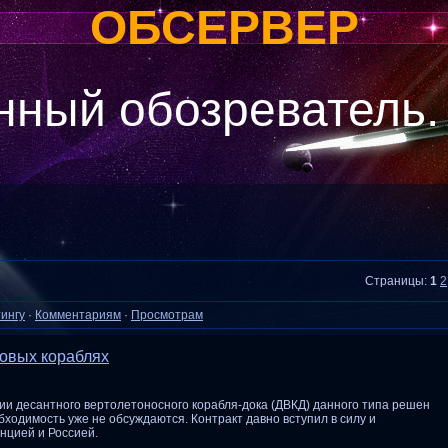
ОБСЕРВЕР
 обозреватель.
Страницы
:
1
2
ингу
·
Комментариям
·
Просмотрам
овых кораблях
ии десантного вертолетоносного корабля-дока (ДВКД) данного типа решен
ходимость уже не обсуждаются. Контракт давно вступил в силу и
нцией и Россией.