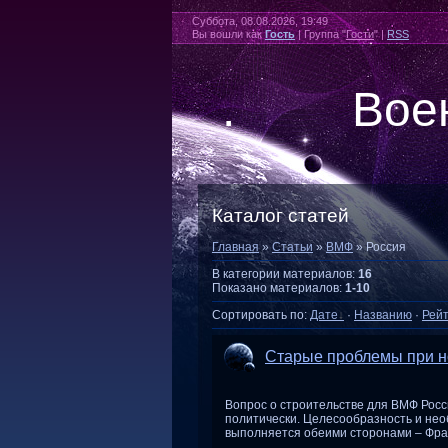
Суббота, 08.08.2026, 19:49
Вы вошли как
Гость
| Группа "
Гости
" |
RSS
Военный
.
Каталог статей
Главная
»
Статьи
»
ВМФ
» Россия
В категории материалов
:
16
Показано материалов
:
1-10
Сортировать по
:
Дате
·
Названию
·
Рейт
Старые проблемы при н
Вопрос о строительстве для ВМФ Росс
политически. Целесообразность и необ
выполняется обеими сторонами – Фра