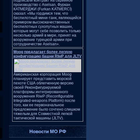
подписали контракт на серийное
производство с Aselsan, Фуркан
КАТМЕРДЖИ (Furkan KATMERCİ)
сказал: «Мы гордимся тем, что
беспилотный мини-танк, являющийся
примером высококачественных
беспилотных сухопутных машин,
которые могут себе позволить только
несколько армий в мире, принят на
вооружение турецкой армии при
сотрудничестве Aselsan».
Moog предлагает более легкую
конфигурацию башни RIwP для JLTV
Американская корпорация Moog
планирует представить морской
пехоте США облегченную версию
своей Реконфигурируемой
платформы интегрированного
вооружения RiwP (Reconfigurable
Integrated-weapons Platform) после
того, как ее первоначальное
предложение было сочтено слишком
тяжелым для Совместной легкой
тактической машины (JLTV).
Новости МО РФ