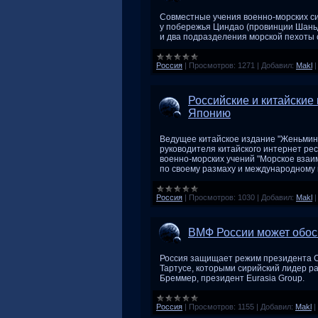
Совместные учения военно-морских си
у побережья Циндао (провинции Шаньд
и два подразделения морской пехоты 
Россия
|
Просмотров:
1271
|
Добавил:
Makl
Российские и китайские
Японию
Ведущее китайское издание "Женьмин
руководителя китайского интернет ре
военно-морских учений "Морское взаи
по своему размаху и международному
Россия
|
Просмотров:
1030
|
Добавил:
Makl
ВМФ России может обосн
Россия защищает режим президента Си
Тартусе, которыми сирийский лидер ра
Бреммер, президент Eurasia Group.
Россия
|
Просмотров:
1155
|
Добавил:
Makl
|