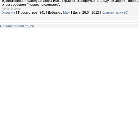
Единственная подводная лодка ВМС Украины "Запорожье" в среду, 25 апреля, вперв
этом сообщает "Корреспондент.net".
Украина
|
Просмотров:
941
|
Добавил:
Makl
|
Дата:
26.04.2012
|
Комментарии (0)
Полная версия сайта