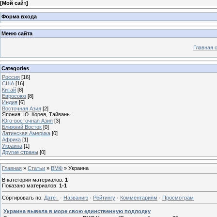
[
Мой сайт
]
Форма входа
Меню сайта
Главная 
Categories
Россия
[16]
США
[16]
Китай
[8]
Евросоюз
[8]
Индия
[6]
Восточная Азия
[2]
Япония, Ю. Корея, Тайвань.
Юго-восточная Азия
[3]
Ближний Восток
[0]
Латинская Америка
[0]
Африка
[1]
Украина
[1]
Другие страны
[0]
Главная
»
Статьи
»
ВМФ
» Украина
В категории материалов
:
1
Показано материалов
:
1-1
Сортировать по
:
Дате
·
Названию
·
Рейтингу
·
Комментариям
·
Просмотрам
Украина вывела в море свою единственную подлодку