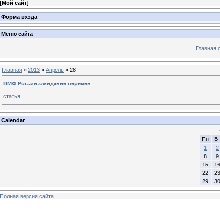
[
Мой сайт
]
Форма входа
Меню сайта
Главная 
Главная
»
2013
»
Апрель
»
28
ВМФ России:ожидание перемен
статья
Calendar
Пн
Вт
1
2
8
9
15
16
22
23
29
30
Полная версия сайта