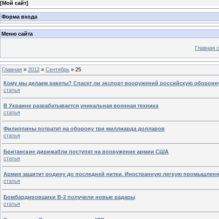
[
Мой сайт
]
Форма входа
Меню сайта
Главная 
Главная
»
2012
»
Сентябрь
»
25
Кому мы делаем ракеты? Спасет ли экспорт вооружений российскую оборон
статья
В Украине разрабатывается уникальная военная техника
статья
Филиппины потратят на оборону три миллиарда долларов
статья
Британские дирижабли поступят на вооружение армии США
статья
Армия защитит родину до последней нитки. Иностранную легкую промышленн
статья
Бомбардировщики В-2 получили новые радары
статья