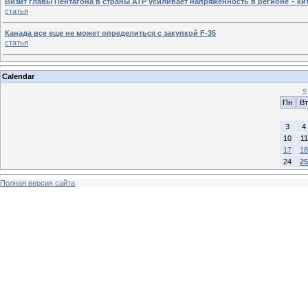
Визит главы Пентагона в страны АТР усиливает напряженность в регионе – ки
статья
Канада все еще не может определиться с закупкой F-35
статья
Calendar
«
Пн
Вт
3
4
10
11
17
18
24
25
Полная версия сайта