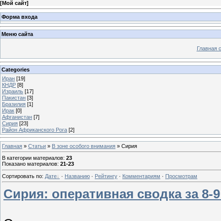
[
Мой сайт
]
Форма входа
Меню сайта
Главная 
Categories
Иран
[19]
КНДР
[8]
Израиль
[17]
Пакистан
[3]
Бразилия
[1]
Ирак
[0]
Афганистан
[7]
Сирия
[23]
Район Африканского Рога
[2]
Главная
»
Статьи
»
В зоне особого внимания
» Сирия
В категории материалов
:
23
Показано материалов
:
21-23
Сортировать по
:
Дате
·
Названию
·
Рейтингу
·
Комментариям
·
Просмотрам
Сирия: оперативная сводка за 8-9